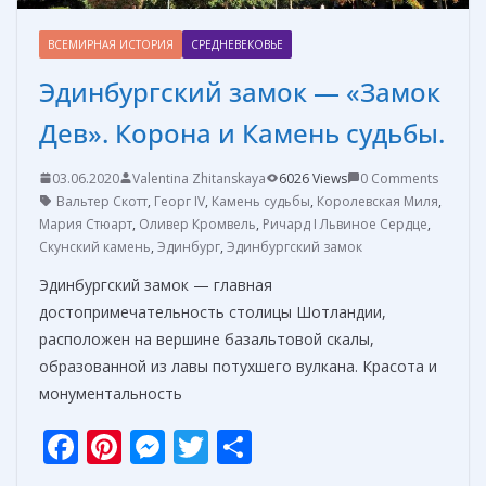
ВСЕМИРНАЯ ИСТОРИЯ
СРЕДНЕВЕКОВЬЕ
Эдинбургский замок — «Замок
Дев». Корона и Камень судьбы.
03.06.2020
Valentina Zhitanskaya
6026 Views
0 Comments
Вальтер Скотт
,
Георг IV
,
Камень судьбы
,
Королевская Миля
,
Мария Стюарт
,
Оливер Кромвель
,
Ричард I Львиное Сердце
,
Скунский камень
,
Эдинбург
,
Эдинбургский замок
Эдинбургский замок — главная
достопримечательность столицы Шотландии,
расположен на вершине базальтовой скалы,
образованной из лавы потухшего вулкана. Красота и
монументальность
F
Pi
M
T
О
ac
nt
e
w
т