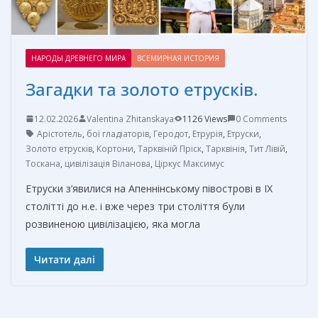
НАРОДЫ ДРЕВНЕГО МИРА
ВСЕМИРНАЯ ИСТОРИЯ
Загадки та золото етрусків.
12.02.2026
Valentina Zhitanskaya
1126 Views
0 Comments
Арістотель
,
бої гладіаторів
,
Геродот
,
Етрурія
,
Етруски
,
Золото етрусків
,
Кортони
,
Тарквіній Пріск
,
Тарквінія
,
Тит Лівій
,
Тоскана
,
цивілізація Віланова
,
Ціркус Максимус
Етруски з’явилися на Апеннінському півострові в IX
столітті до н.е. і вже через три століття були
розвиненою цивілізацією, яка могла
Читати далі