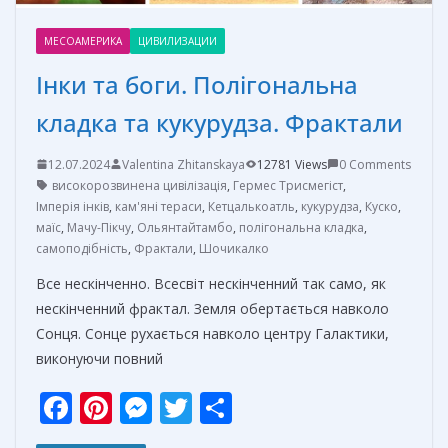
МЕСОАМЕРИКА
ЦИВИЛИЗАЦИИ
Інки та боги. Полігональна
кладка та кукурудза. Фрактали
12.07.2024
Valentina Zhitanskaya
12781 Views
0 Comments
високорозвинена цивілізація
,
Гермес Трисмегіст
,
Імперія інків
,
кам'яні тераси
,
Кетцалькоатль
,
кукурудза
,
Куско
,
маїс
,
Мачу-Пікчу
,
Ольянтайтамбо
,
полігональна кладка
,
самоподібність
,
Фрактали
,
Шочикалко
Все нескінченно. Всесвіт нескінченний так само, як
нескінченний фрактал. Земля обертається навколо
Сонця. Сонце рухається навколо центру Галактики,
виконуючи повний
F
Pi
M
T
О
ac
nt
e
w
т