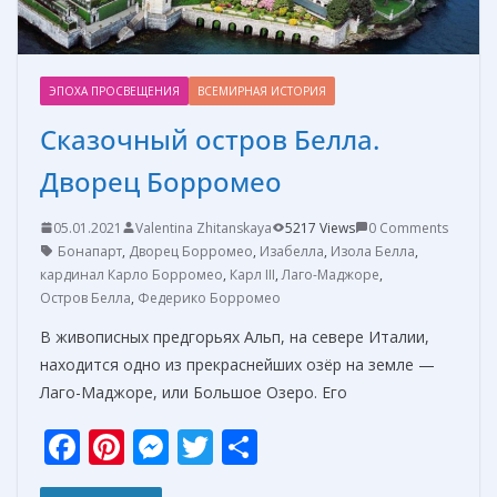
ЭПОХА ПРОСВЕЩЕНИЯ
ВСЕМИРНАЯ ИСТОРИЯ
Сказочный остров Белла.
Дворец Борромео
05.01.2021
Valentina Zhitanskaya
5217 Views
0 Comments
Бонапарт
,
Дворец Борромео
,
Изабелла
,
Изола Белла
,
кардинал Карло Борромео
,
Карл III
,
Лаго-Маджоре
,
Остров Белла
,
Федерико Борромео
В живописных предгорьях Альп, на севере Италии,
находится одно из прекраснейших озёр на земле —
Лаго-Маджоре, или Большое Озеро. Его
F
Pi
M
T
О
ac
nt
e
w
т