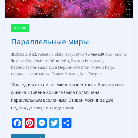
ТЕОРИИ
Параллельные миры
20.03.2018
Valentina Zhitanskaya
10415 Views
0 Comments
Алан Гут
,
Альберт Эйнштейн
,
Виктор Рогожкин
,
Карлос Кастанеда
,
Лаура Мерсини-Хафтон
,
Мичио Каку
,
параллельные миры
,
Стивен Хокинг
,
Хью Эверетт
Последняя статья всемирно известного британского
физика Стивена Хокинга была посвящена
параллельным вселенным. Стивен Хокинг за две
недели до смерти представил
F
Pi
M
T
О
ac
nt
e
w
т