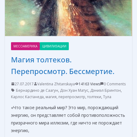
МЕСОАМЕРИКА
ЦИВИЛИЗАЦИИ
Магия толтеков.
Перепросмотр. Бессмертие.
27.07.2017
Valentina Zhitanskaya
14163 Views
0 Comments
Бернардино де Саагун
,
Дон Хуан Матус
,
Дэниэл Бринтон
,
Карлос Кастанеда
,
магия
,
перепросмотр
,
толтеки
,
Тула
«Что такое реальный мир? Это мир, порождающий
энергию, он представляет собой противоположность
призрачного мира иллюзии, где ничто не порождает
энергию,