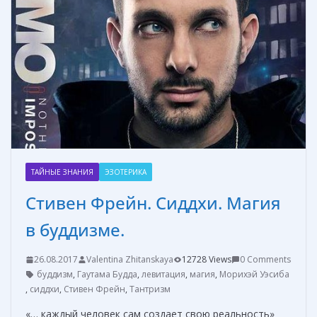
ТАЙНЫЕ ЗНАНИЯ
ЭЗОТЕРИКА
Стивен Фрейн. Сиддхи. Магия
в буддизме.
26.08.2017
Valentina Zhitanskaya
12728 Views
0 Comments
буддизм
,
Гаутама Будда
,
левитация
,
магия
,
Морихэй Уэсиба
,
сиддхи
,
Стивен Фрейн
,
Тантризм
«… каждый человек сам создает свою реальность»