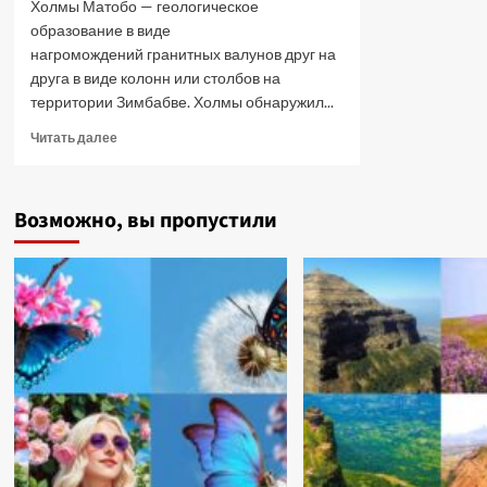
Холмы Матобо — геологическое
образование в виде
нагромождений гранитных валунов друг на
друга в виде колонн или столбов на
территории Зимбабве. Холмы обнаружил...
Прочитать
Читать далее
больше
о
Холмы
Возможно, вы пропустили
Матобо
—
сказочный
мир
Африки.