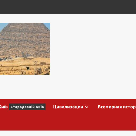
Київ
Цивилизации
Всемирная истор
Стародавній Київ