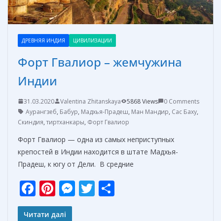
ДРЕВНЯЯ ИНДИЯ
ЦИВИЛИЗАЦИИ
Форт Гвалиор – жемчужина
Индии
31.03.2020
Valentina Zhitanskaya
5868 Views
0 Comments
Аурангзеб
,
Бабур
,
Мадхья-Прадеш
,
Ман Мандир
,
Сас Баху
,
Скиндия
,
тиртханкары
,
Форт Гвалиор
Форт Гвалиор — одна из самых неприступных
крепостей в Индии находится в штате Мадхья-
Прадеш, к югу от Дели. В средние
F
Pi
M
T
О
ac
nt
e
w
т
e
er
ss
itt
п
Читати далі