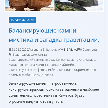
ЗАГАДКИ ИСТОРИИ
Балансирующие камни –
мистика и загадка гравитации.
28.08.2022
Valentina Zhitanskaya
4113 Views
0 Comments
Балансирующие камни
,
Балансирующий камень в«Саду Богов»
,
Камень Аль Наслаа
,
Масляная головка Кришны
,
Пагода Чайттийо
,
Скала на утесе в графстве Дигби
,
Скала-идол в Бримхэм Рокс
,
Холмы Матобо
,
Шары дьявола
Балансирующие камни — акробатическая
конструкция природы, одно из загадочных и наиболее
удивительных чудес планеты. Кажется, будто
огромные валуны готовы упасть