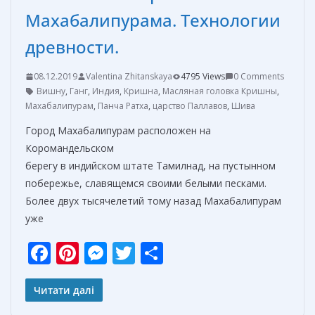
Махабалипурама. Технологии
древности.
08.12.2019
Valentina Zhitanskaya
4795 Views
0 Comments
Вишну
,
Ганг
,
Индия
,
Кришна
,
Масляная головка Кришны
,
Махабалипурам
,
Панча Ратха
,
царство Паллавов
,
Шива
Город Махабалипурам расположен на
Коромандельском
берегу в индийском штате Тамилнад, на пустынном
побережье, славящемся своими белыми песками.
Более двух тысячелетий тому назад Махабалипурам
уже
F
Pi
M
T
О
ac
nt
e
w
т
e
er
ss
itt
п
Читати далі