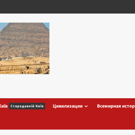
Київ
Цивилизации
Всемирная истор
Стародавній Київ