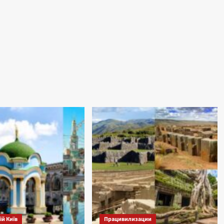
й Київ
Працивилизации