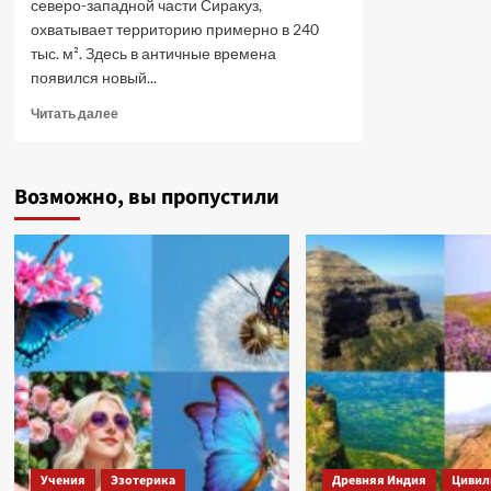
северо-западной части Сиракуз,
охватывает территорию примерно в 240
тыс. м². Здесь в античные времена
появился новый...
Прочитать
Читать далее
больше
о
Ухо
Возможно, вы пропустили
Дионисия.
Сиракузы.
Сицилия
Учения
Эзотерика
Древняя Индия
Цивил