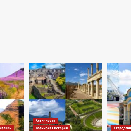
Античность
изации
Всемирная история
Стародавні