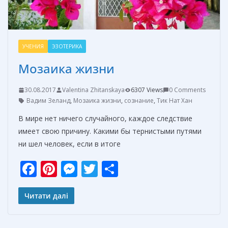
УЧЕНИЯ
ЭЗОТЕРИКА
Мозаика жизни
30.08.2017
Valentina Zhitanskaya
6307 Views
0 Comments
Вадим Зеланд
,
Мозаика жизни
,
сознание
,
Тик Нат Хан
В мире нет ничего случайного, каждое следствие
имеет свою причину. Какими бы тернистыми путями
ни шел человек, если в итоге
F
Pi
M
T
О
ac
nt
e
w
т
e
er
ss
itt
п
Читати далі
b
e
e
er
р