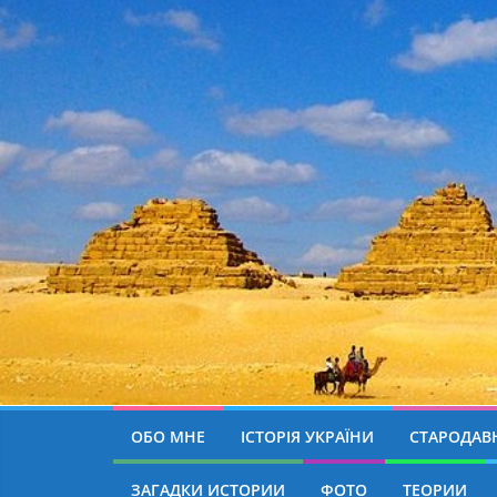
ОБО МНЕ
ІСТОРІЯ УКРАЇНИ
СТАРОДАВН
ЗАГАДКИ ИСТОРИИ
ФОТО
ТЕОРИИ