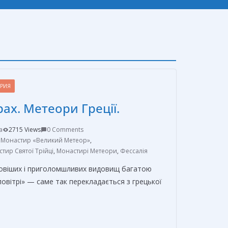
ОРИЯ
ах. Метеори Греції.
a
2715 Views
0 Comments
,
Монастир «Великий Метеор»
,
тир Святої Трійці
,
Монастирі Метеори
,
Фессалія
овіших і приголомшливих видовищ багатою
 повітрі» — саме так перекладається з грецької
О
т