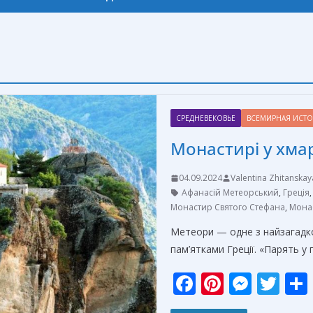
СРЕДНЕВЕКОВЬЕ
ВСЕМИРНАЯ ИСТ
Монастирі у хмар
04.09.2024
Valentina Zhitanskay
Афанасій Метеорський
,
Греція
Монастир Святого Стефана
,
Монас
Метеори — одне з найзагадк
пам’ятками Греції. «Парять у
F
Pi
M
T
ac
nt
e
w