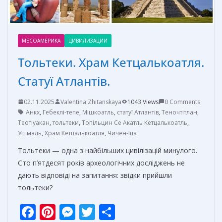
МЕСОАМЕРИКА
ЦИВИЛИЗАЦИИ
Тольтеки. Храм Кетцалькоатля.
Статуї Атлантів.
02.11.2025
Valentina Zhitanskaya
1043 Views
0 Comments
Анкх
,
Гебеклі-тепе
,
Мішкоатль
,
статуї Атлантів
,
Теночтітлан
,
Теотіуакан
,
тольтеки
,
Топільцин Се Акатль Кетцалькоатль
,
Ушмаль
,
Храм Кетцалькоатля
,
Чичен-Іца
Тольтеки — одна з найбільших цивілізацій минулого.
Сто п’ятдесят років археологічних досліджень не
дають відповіді на запитання: звідки прийшли
тольтеки?
F
Pi
M
T
О