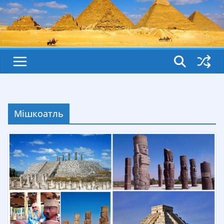
Мішкоатль