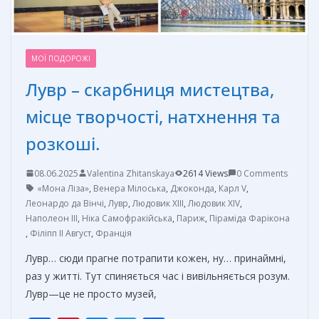
МОЇ ПОДОРОЖІ
Лувр – скарбниця мистецтва,
місце творчості, натхнення та
розкоші.
08.06.2025
Valentina Zhitanskaya
2614 Views
0 Comments
«Мона Ліза»
,
Венера Мілоська
,
Джоконда
,
Карл V
,
Леонардо да Вінчі
,
Лувр
,
Людовик XIII
,
Людовик XIV
,
Наполеон III
,
Ніка Самофракійська
,
Париж
,
Піраміда Фарікона
,
Філіпп II Август
,
Франція
Лувр… сюди прагне потрапити кожен, ну… принаймні,
раз у житті. Тут спиняється час і вивільняється розум.
Лувр—це не просто музей,