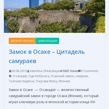
т
ь
ДРЕВНЯЯ ЯПОНИЯ
ЦИВИЛИЗАЦИИ
Замок в Осаке – Цитадель
самураев
30.08.2019
Valentina Zhitanskaya
5865 Views
0 Comments
О:сакадзё
,
Ода Нобунага
,
Осакский замок
,
самураи
,
Тоётоми Хидэёси
,
Токугава Иэясу
,
Япония
Замок в Осаке — О:сакадзё — величественный
самурайский замок в городе Осака (Япония), который
играл ключевую роль в японской истории конца XVI