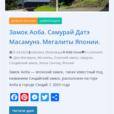
ДРЕВНЯЯ ЯПОНИЯ
ЦИВИЛИЗАЦИИ
Замок Аоба. Cамурай Датэ
Масамунэ. Мегалиты Японии.
01.04.2023
Valentina Zhitanskaya
4088 Views
0 Comments
Датэ Масамунэ
,
Мегалиты
,
Осакский замок
,
самураи
,
Сэндайский замок
,
Эпоха Сэнгоку
,
Япония
Замок Аоба — японский замок, также известный под
названием Сэндайский замок, расположен на горе
Аоба в городе Сэндай. С 2003 года
F
Pi
M
T
О
ac
nt
e
w
т
e
er
ss
itt
п
Читати далі