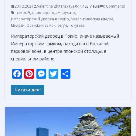
20.12.2021
Valentina Zhitanskaya
11483 Views
0 Comments
замок Эдо
,
император Нарухито
,
Императорский дворец в Токио
,
Мегалитическая кладка
,
Мэйдзи
,
Осакский замок
,
сёгун
,
Токугава
Императорский дворец в Токио, иначе называемый
Императорским замком, находится в большой
парковой зоне, в центре японской столицы, в
специальном районе
F
Pi
M
T
О
ac
nt
e
w
т
e
er
ss
itt
п
Читати далі
b
e
e
er
р
o
st
n
а
o
g
в
k
er
и