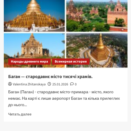
Народы древнего мира
Всемирная история
Баган — стародавнє місто тисячі храмів.
Valentina Zhitanskaya
25.01.2026
0
Баган (Паган) - стародавнє місто-примара - місто, якого
немає. На карті є лише аеропорт Баган та кілька прилеглих
до нього...
Прочитать
Читать далее
больше
о
Баган