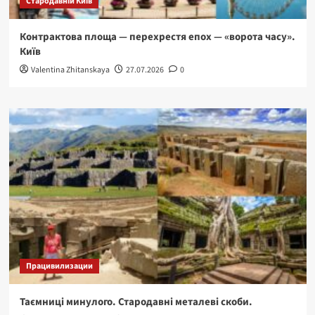
Стародавній Київ
Контрактова площа — перехрестя епох — «ворота часу».
Київ
Valentina Zhitanskaya
27.07.2026
0
Працивилизации
Таємниці минулого. Стародавні металеві скоби.