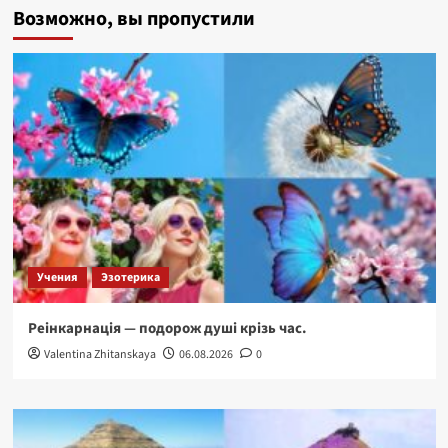
Возможно, вы пропустили
—
стародавнє
місто
тисячі
храмів.
Учения
Эзотерика
Реінкарнація — подорож душі крізь час.
Valentina Zhitanskaya
06.08.2026
0