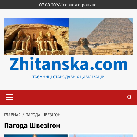
Перейти
Главная страница
07.08.2026
к
содержимому
Zhitanska.com
ТАЄМНИЦІ СТАРОДАВНІХ ЦИВІЛІЗАЦІЙ
Основное
меню
ГЛАВНАЯ
ПАГОДА ШВЕЗІГОН
Пагода Швезігон