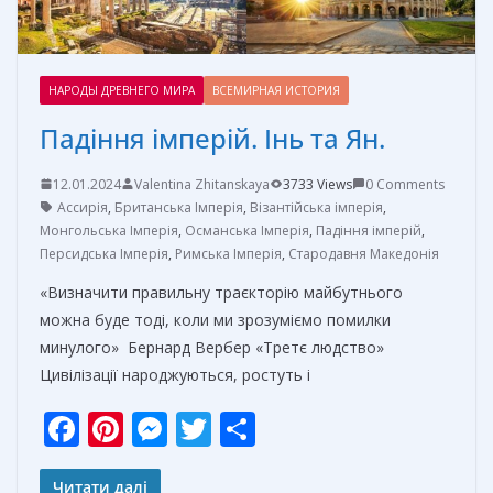
НАРОДЫ ДРЕВНЕГО МИРА
ВСЕМИРНАЯ ИСТОРИЯ
Падіння імперій. Інь та Ян.
12.01.2024
Valentina Zhitanskaya
3733 Views
0 Comments
Ассирія
,
Британська Імперія
,
Візантійська імперія
,
Монгольська Імперія
,
Османська Імперія
,
Падіння імперій
,
Персидська Імперія
,
Римська Імперія
,
Стародавня Македонія
«Визначити правильну траєкторію майбутнього
можна буде тоді, коли ми зрозуміємо помилки
минулого» Бернард Вербер «Третє людство»
Цивілізації народжуються, ростуть і
F
Pi
M
T
О
ac
nt
e
w
т
Читати далі