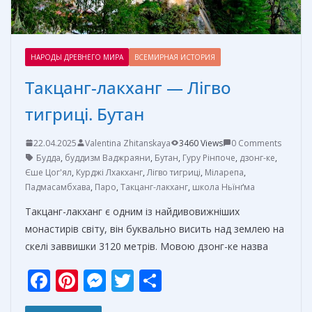
НАРОДЫ ДРЕВНЕГО МИРА
ВСЕМИРНАЯ ИСТОРИЯ
Такцанг-лакханг — Лігво
тигриці. Бутан
22.04.2025
Valentina Zhitanskaya
3460 Views
0 Comments
Будда
,
буддизм Ваджраяни
,
Бутан
,
Гуру Рінпоче
,
дзонг-ке
,
Єше Цог'ял
,
Курджі Лхакханг
,
Лігво тигриці
,
Міларепа
,
Падмасамбхава
,
Паро
,
Такцанг-лакханг
,
школа Ньїнґма
Такцанг-лакханг є одним із найдивовижніших
монастирів світу, він буквально висить над землею на
скелі заввишки 3120 метрів. Мовою дзонг-ке назва
F
Pi
M
T
О
ac
nt
e
w
т