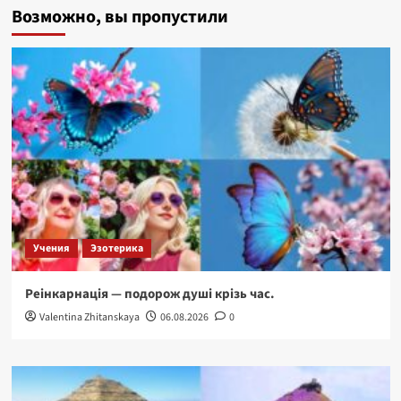
Возможно, вы пропустили
толтеків.
Перегляд
особистої
історії.
Учения
Эзотерика
Реінкарнація — подорож душі крізь час.
Valentina Zhitanskaya
06.08.2026
0