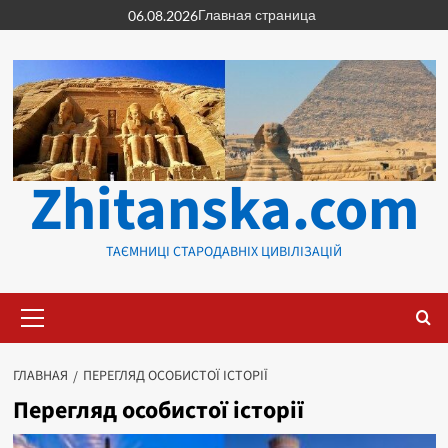
Перейти
Главная страница
06.08.2026
к
содержимому
Zhitanska.com
ТАЄМНИЦІ СТАРОДАВНІХ ЦИВІЛІЗАЦІЙ
Основное
меню
ГЛАВНАЯ
ПЕРЕГЛЯД ОСОБИСТОЇ ІСТОРІЇ
Перегляд особистої історії