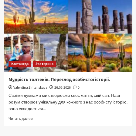
Кастанеда
Эзотерика
Мудрість толтеків. Перегляд особистої історії.
Valentina Zhitanskaya
26.05.2026
0
Своїми думками ми створюємо своє життя, свій світ. Наш
розум створює унікальну для кожного з нас особисту історію,
вона складається...
Прочитать
Читать далее
больше
о
Мудрість