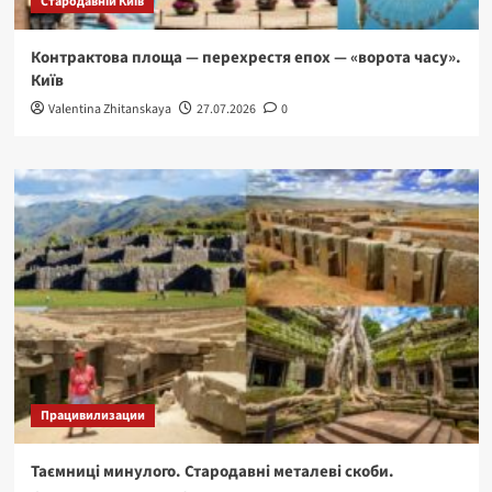
Стародавній Київ
Контрактова площа — перехрестя епох — «ворота часу».
Київ
Valentina Zhitanskaya
27.07.2026
0
Працивилизации
Таємниці минулого. Стародавні металеві скоби.