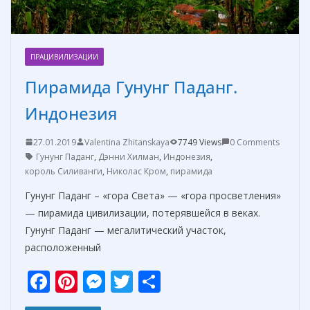
ПРАЦИВИЛИЗАЦИИ
Пирамида Гунунг Паданг.
Индонезия
27.01.2019
Valentina Zhitanskaya
7749 Views
0 Comments
Гунунг Паданг
,
Дэнни Хилман
,
Индонезия
,
король Силиванги
,
Николас Кром
,
пирамида
Гунунг Паданг – «гора Света» — «гора просветления»
— пирамида цивилизации, потерявшейся в веках.
Гунунг Паданг — мегалитический участок,
расположенный
F
Pi
M
T
О
ac
nt
e
w
т