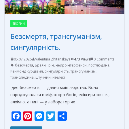
ТЕОРИИ
Безсмертя, трансгуманізм,
сингулярність.
05.07.2026
Valentina Zhitanskaya
473 Views
0 Comments
безсмертя
,
Браян Грін
,
нейроінтерфейси
,
постлюдина
,
Реймонд Курцвайл
,
сингулярність
,
трансгуманізм
,
транслюдина
,
штучний інтелект
Ідея безсмертя — давня мрія людства. Вона
народжувалася в міфах про богів, еліксири життя,
алхімію, а нині — у лабораторіях
F
Pi
M
T
О
ac
nt
e
w
т