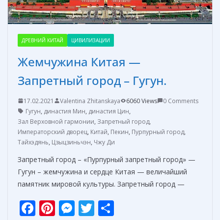
ДРЕВНИЙ КИТАЙ
ЦИВИЛИЗАЦИИ
Жемчужина Китая —
Запретный город – Гугун.
17.02.2021
Valentina Zhitanskaya
6060 Views
0 Comments
Гугун
,
династия Мин
,
династия Цин
,
Зал Верховной гармонии
,
Запретный город
,
Императорский дворец
,
Китай
,
Пекин
,
Пурпурный город
,
Тайхэдянь
,
Цзыцзиньчэн
,
Чжу Ди
Запретный город – «Пурпурный запретный город» —
Гугун – жемчужина и сердце Китая — величайший
памятник мировой культуры. Запретный город —
F
Pi
M
T
О