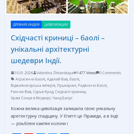
ДРЕВНЯЯ ИНДИЯ
ЦИВИЛИЗАЦИИ
Східчасті криниці – баолі –
унікальні архітектурні
шедеври Індії.
10.01.2026
Valentina Zhitanskaya
1477 Views
0 Comments
Аграсен-кі-Баолі
,
Адалай-Вав
,
баолі
,
Віджаянагарська імперія
,
Пушкарані
,
Раджон-кі-Баолі
,
Рані-ки-Вав
,
Сурья-Кунд
,
Східчасті криниці
,
Храм Сонця в Модхері
,
Чанд Баорі
Кожна велика цивілізація залишила свою унікальну
архітектурну спадщину. У Єгипті це Піраміди, а в Індії
— різьблені кам’яні колони і