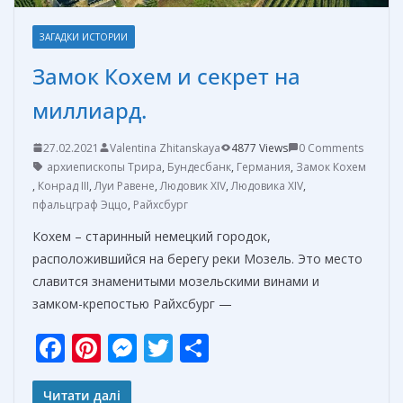
ЗАГАДКИ ИСТОРИИ
Замок Кохем и секрет на
миллиард.
27.02.2021
Valentina Zhitanskaya
4877 Views
0 Comments
архиепископы Трира
,
Бундесбанк
,
Германия
,
Замок Кохем
,
Конрад III
,
Луи Равене
,
Людовик XIV
,
Людовика XIV
,
пфальцграф Эццо
,
Райхсбург
Кохем – старинный немецкий городок,
расположившийся на берегу реки Мозель. Это место
славится знаменитыми мозельскими винами и
замком-крепостью Райхсбург —
F
Pi
M
T
О
ac
nt
e
w
т
Читати далі