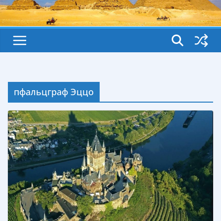
пфальцграф Эццо