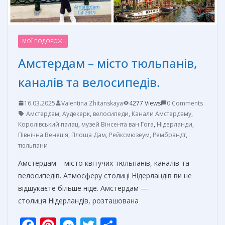
МОЇ ПОДОРОЖІ
Амстердам – місто тюльпанів,
каналів та велосипедів.
16.03.2025
Valentina Zhitanskaya
4277 Views
0 Comments
Амстердам
,
Аудекерк
,
велосипеди
,
Канали Амстердаму
,
Королівський палац
,
музей Вінсента ван Гога
,
Нідерланди
,
Північна Венеція
,
Площа Дам
,
Рейксмюзеум
,
Рембрандт
,
тюльпани
Амстердам – місто квітучих тюльпанів, каналів та
велосипедів. Атмосферу столиці Нідерландів ви не
відшукаєте більше ніде. Амстердам —
столиця Нідерландів, розташована