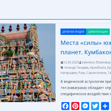
ДРЕВНЯЯ ИНДИЯ
ЦИВИЛИЗАЦИИ
Места «силы» ю
планет. Кумбако
12.03.2020
Valentina Zhitanskay
Ананда Тандава
,
Ариабхата
,
Бр
Натараджи
,
Раху
,
Сарангапани
,
Т
В ведической астрологии при
тел (наваграха) обладает оп
специфическое воздействие н
F
Pi
M
T