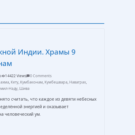
жной Индии. Храмы 9
нам
a
14422 Views
0 Comments
ахма
,
Кету
,
Кумбаконам
,
Кумбешвара
,
Наваграх
,
амил-Наду
,
Шива
нято считать, что каждое из девяти небесных
ределённой энергией и оказывает
а человеческий ум.
О