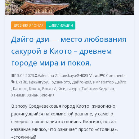
ДРЕВНЯЯ ЯПОНИЯ
ЦИВИЛИЗАЦИИ
Дайго-дзи — место любования
сакурой в Киото – древнем
городе мира и покоя.
13.04.2023
Valentina Zhitanskaya
4085 Views
0 Comments
Бхайшаджьягуру
,
Годзюното
,
Дайго-дзи
,
император Дайго
,
Каннон
,
Киото
,
Ригэн Дайси
,
сакура
,
Тоётоми Хидэёси
,
Ханами
,
Хэйан
,
Япония
В эпоху Средневековья город Киото, живописно
раскинувшийся на холмистой равнине, у самого
северного окончания котловины Ямасиро, носил
название Мияко, что означает просто «столица»,
«столичный