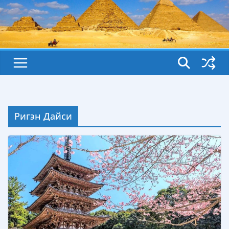
Ригэн Дайси