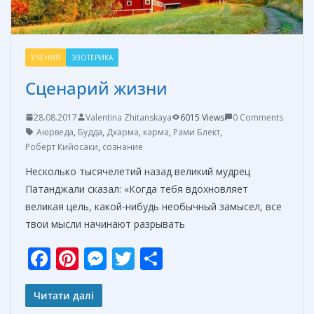
УЧЕНИЯ
ЭЗОТЕРИКА
Сценарий жизни
28.08.2017
Valentina Zhitanskaya
6015 Views
0 Comments
Аюрведа
,
Будда
,
Дхарма
,
карма
,
Рами Блект
,
Роберт Кийосаки
,
сознание
Несколько тысячелетий назад великий мудрец
Патанджали сказал: «Когда тебя вдохновляет
великая цель, какой-нибудь необычный замысел, все
твои мысли начинают разрывать
F
Pi
M
T
О
ac
nt
e
w
т
e
er
ss
itt
п
Читати далі