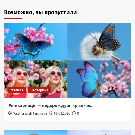
Загадка
Возможно, вы пропустили
Фатегпур-
Сікрі
–
міста-
привида.
Учения
Эзотерика
Реінкарнація — подорож душі крізь час.
Valentina Zhitanskaya
06.08.2026
0