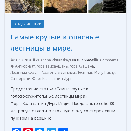
ЗАГАДКИ ИСТОРИИ
Самые крутые и опасные
лестницы в мире.
10.12.2020
Valentina Zhitanskaya
6867 Views
0 Comments
Ангкор-Ват
,
гора Тайханшань
,
гора Хуашань
,
Лестница короля Арагона
,
лестницы
,
Лестницы Мачу-Пикчу
,
Санторини
,
Форт Калавантин Дург
Продолжение статьи «Самые крутые и
головокружительные лестницы мира»
Форт Калавантин Дург. Индия Представьте себе 80-
метровую отдельно стоящую скалу со сторожевым
пунктом на вершине,