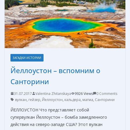
k
er
и
т
ь
ЗАГАДКИ ИСТОРИИ
Йеллоустон – вспомним о
Санторини
31.07.2017
Valentina Zhitanskaya
9926 Views
0 Comments
вулкан
,
гейзер
,
Йеллоустон
,
кальдера
,
магма
,
Санторини
ЙЕЛЛОУСТОН Что представляет собой
супервулкан Йеллоустон – бомба замедленного
действия на северо-западе США? Этот вулкан