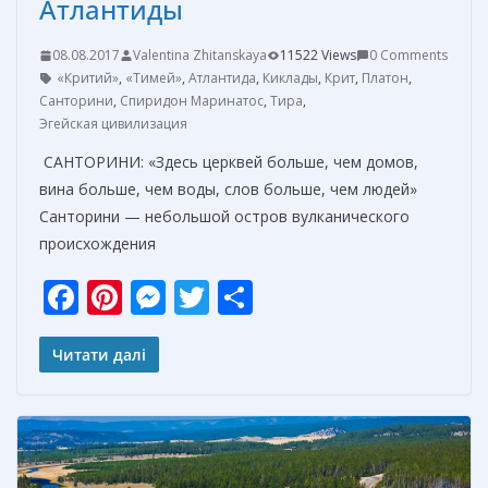
Атлантиды
08.08.2017
Valentina Zhitanskaya
11522 Views
0 Comments
«Критий»
,
«Тимей»
,
Атлантида
,
Киклады
,
Крит
,
Платон
,
Санторини
,
Спиридон Маринатос
,
Тира
,
Эгейская цивилизация
САНТОРИНИ: «Здесь церквей больше, чем домов,
вина больше, чем воды, слов больше, чем людей»
Санторини — небольшой остров вулканического
происхождения
F
Pi
M
T
О
ac
nt
e
w
т
e
er
ss
itt
п
Читати далі
b
e
e
er
р
o
st
n
а
o
g
в