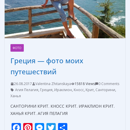
т
ь
ФОТО
Греция — фото моих
путешествий
26.08.2017
Valentina Zhitanskaya
15818 Views
0 Comments
Агия Пелагия
,
Греция
,
Ираклион
,
Кносс
,
Крит
,
Санторини
,
Ханья
САНТОРИНИ КРИТ. КНОСС КРИТ. ИРАКЛИОН КРИТ.
ХАНЬЯ КРИТ. АГИЯ ПЕЛАГИЯ
F
Pi
M
T
О