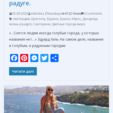
радуге.
03.09.2020
Valentina Zhitanskaya
4132 Views
0 Comments
Амстердам
,
Бристоль
,
Бурано
,
Буэнос-Айрес
,
Джодхпур
,
жизнь в радуге
,
Санторини
,
Цветные города мира
«…Снятся людям иногда голубые города, у которых
названия нет…» Эдуард Хиль На самом деле, названия
и голубым, и радужным городам
F
Pi
M
T
О
ac
nt
e
w
т
e
er
ss
itt
п
Читати далі
b
e
e
er
р
o
st
n
а
o
g
в
k
er
и