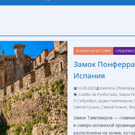
ВСЕМИРНАЯ ИСТОРИЯ
СРЕДНЕВЕК
Замок Понферра
Испания
16.08.2020
Valentina Zhitanskay
Castillo de Ponferrada
,
Замок П
О Себрейро
,
орден тамплиеров
,
Святой Грааль
,
Святой Ковчег
,
Фер
Замок Тамплиеров — главна
в северо-испанской провинци
расположена на холме, кото