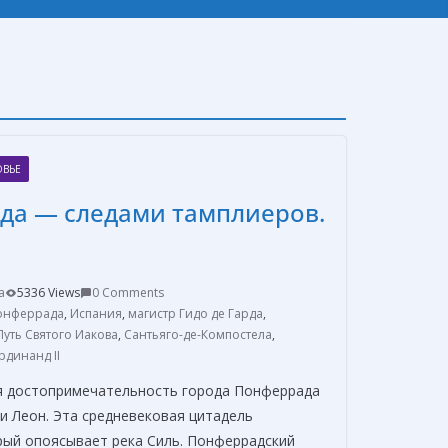
ОВЬЕ
да — следами тамплиеров.
a
5336 Views
0 Comments
онферрада
,
Испания
,
магистр Гидо де Гарда
,
Путь Святого Иакова
,
Сантьяго-де-Компостела
,
динанд II
я достопримечательность города Понферрада
и Леон. Эта средневековая цитадель
рый опоясывает река Силь. Понферрадский