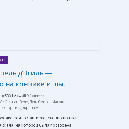
О
т
п
р
а
ОВЬЕ
в
шель д’Эгиль —
и
т
о на кончике иглы.
ь
a
5334 Views
0 Comments
Ле-Пюи-ан-Веле
,
Путь Святого Иакова
,
ель д’Эгиль
,
Франция
родке Ле-Пюи-ан-Веле, словно по воле
а скала, на которой была построена