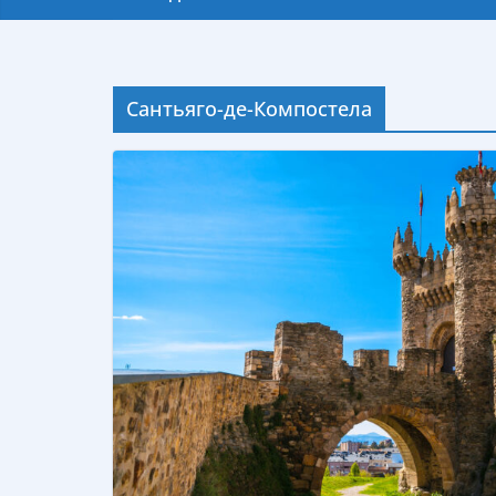
Сантьяго-де-Компостела