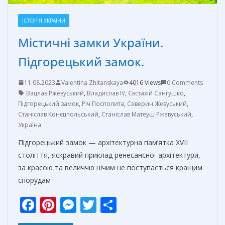
ІСТОРІЯ УКРАЇНИ
Містичні замки України.
Підгорецький замок.
11.08.2023
Valentina Zhitanskaya
4016 Views
0 Comments
Вацлав Ржевуський
,
Владислав IV
,
Євстахій Сангушко
,
Підгорецький замок
,
Річ Посполита
,
Северин Жевуський
,
Станіслав Конєцпольський
,
Станіслав Матеуш Ржевуський
,
Україна
Підгорецький замок — архітектурна пам’ятка XVII
століття, яскравий приклад ренесансної архітектури,
за красою та величчю нічим не поступається кращим
спорудам
F
Pi
M
T
О
ac
nt
e
w
т