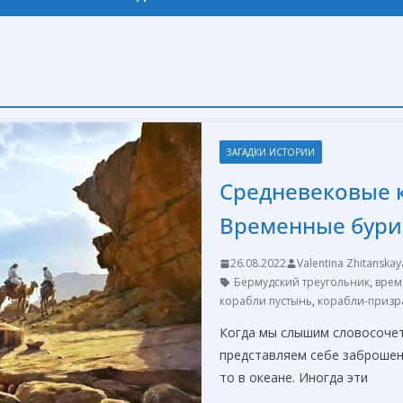
ЗАГАДКИ ИСТОРИИ
Средневековые к
Временные бури
26.08.2022
Valentina Zhitanskay
Бермудский треугольник
,
врем
корабли пустынь
,
корабли-призр
Когда мы слышим словосочет
представляем себе заброшен
то в океане. Иногда эти