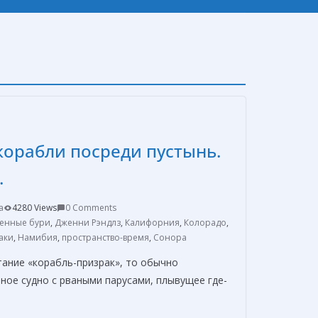
орабли посреди пустынь.
.
a
4280 Views
0 Comments
енные бури
,
Дженни Рэндлз
,
Калифорния
,
Колорадо
,
аки
,
Намибия
,
пространство-время
,
Сонора
ание «корабль-призрак», то обычно
ное судно с рваными парусами, плывущее где-