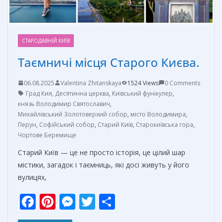
СТАРОДАВНІЙ КИЇВ
Таємничі місця Старого Києва.
06.08.2025
Valentina Zhitanskaya
1524 Views
0 Comments
Град Кия
,
Десятинна церква
,
Київський фунікулер
,
князь Володимир Святославич
,
Михайлівський Золотоверхий собор
,
місто Володимира
,
Перун
,
Софійський собор
,
Старий Київ
,
Старокиївська гора
,
Чортове Беремище
Старий Київ — це не просто історія, це цілий шар
містики, загадок і таємниць, які досі живуть у його
вулицях,
F
Pi
M
T
О
ac
nt
e
w
т