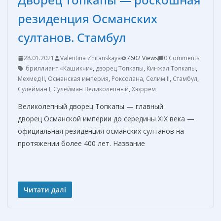
резиденция Османских
султанов. Стамбул
28.01.2021
Valentina Zhitanskaya
7602 Views
0 Comments
бриллиант «Кашикчи»
,
дворец Топкапы
,
Кинжал Топкапы
,
Мехмед II
,
Османская империя
,
Роксолана
,
Селим II
,
Стамбул
,
Сулейман I
,
Сулейман Великолепный
,
Хюррем
Великолепный дворец Топкапы — главный
дворец Османской империи до середины XIX века —
официальная резиденция османских султанов на
протяжении более 400 лет. Название
Читати далі