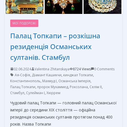
МОЇ ПОДОРОЖІ
Палац Топкапи – розкішна
резиденція Османських
султанів. Стамбул
02.06.2024
Valentina Zhitanskaya
8724 Views
0 Comments
Ая-Софія
,
Діамант Кашикчи
,
кинджал Топкапи
,
Константинополь
,
Махмуд I
,
Османська Імперія
,
Палац Топкапи
,
пророк Мухаммед
,
Роксолана
,
Селім II
,
Стамбул
,
Сулейман I
,
Хюррем
Чудовий палац Топкапи — головний палац Османської
імперії до середини XIX століття — офіційна
резиденція османських султанів протягом понад 400
років. Назва Топкапи