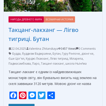
НАРОДЫ ДРЕВНЕГО МИРА
ВСЕМИРНАЯ ИСТОРИЯ
Такцанг-лакханг — Лігво
тигриці. Бутан
22.04.2025
Valentina Zhitanskaya
3457 Views
0 Comments
Будда
,
буддизм Ваджраяни
,
Бутан
,
Гуру Рінпоче
,
дзонг-ке
,
Єше Цог'ял
,
Курджі Лхакханг
,
Лігво тигриці
,
Міларепа
,
Падмасамбхава
,
Паро
,
Такцанг-лакханг
,
школа Ньїнґма
Такцанг-лакханг є одним із найдивовижніших
монастирів світу, він буквально висить над землею на
скелі заввишки 3120 метрів. Мовою дзонг-ке назва
F
Pi
M
T
О
ac
nt
e
w
т