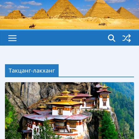
Такцанг-лакханг