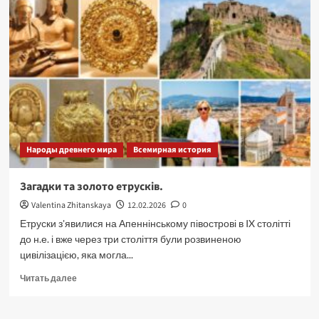
Народы древнего мира
Всемирная история
Загадки та золото етрусків.
Valentina Zhitanskaya
12.02.2026
0
Етруски з'явилися на Апеннінському півострові в IX столітті
до н.е. і вже через три століття були розвиненою
цивілізацією, яка могла...
Прочитать
Читать далее
больше
о
Загадки