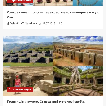
Стародавній Київ
Контрактова площа — перехрестя епох — «ворота часу».
Київ
Valentina Zhitanskaya
27.07.2026
0
Працивилизации
Таємниці минулого. Стародавні металеві скоби.