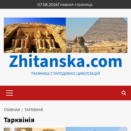
Перейти
Главная страница
07.08.2026
к
содержимому
Zhitanska.com
ТАЄМНИЦІ СТАРОДАВНІХ ЦИВІЛІЗАЦІЙ
Основное
меню
ГЛАВНАЯ
ТАРКВІНІЯ
Тарквінія