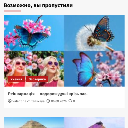
Возможно, вы пропустили
та
золото
етрусків.
Учения
Эзотерика
Реінкарнація — подорож душі крізь час.
Valentina Zhitanskaya
06.08.2026
0