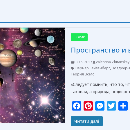
ТЕОРИИ
Пространство и 
02.09.2017
Valentina Zhitanskay
Вернер Гейзенберг
,
Вояджер-
Теория Всего
«Следует помнить, что то, ч
таковая, а природа, подверг
F
Pi
M
T
ac
nt
e
w
e
er
ss
itt
Читати далі