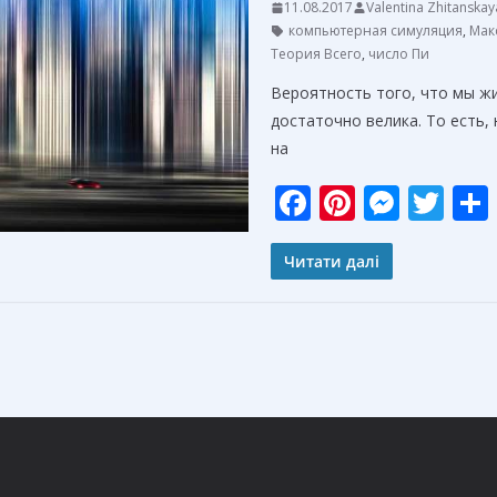
11.08.2017
Valentina Zhitanskay
компьютерная симуляция
,
Мак
Теория Всего
,
число Пи
Вероятность того, что мы ж
достаточно велика. То есть
на
F
Pi
M
T
ac
nt
e
w
e
er
ss
itt
Читати далі
b
e
e
er
o
st
n
o
g
k
er