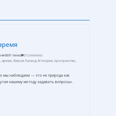
время
a
6891 Views
0 Comments
1
,
время
,
Жером Лаланд
,
М-теория
,
пространство
,
то мы наблюдаем — это не природа как
нутая нашему методу задавать вопросы».
О
т
п