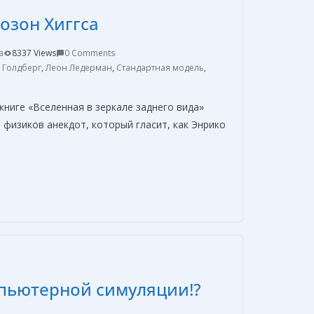
в
Бозон Хиггса
и
т
a
8337 Views
0 Comments
ь
 Голдберг
,
Леон Ледерман
,
Стандартная модель
,
книге «Вселенная в зеркале заднего вида»
 физиков анекдот, который гласит, как Энрико
О
т
п
р
а
в
пьютерной симуляции!?
и