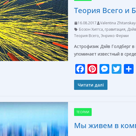
o
g
Теория Всего и 
k
er
16.08.2017
Valentina Zhitanskay
Бозон Хиггса
,
гравитация
,
Дэйв
Теория Всего
,
Энрико Ферми
Астрофизик Дэйв Голдберг в 
упоминает известный в среде
F
Pi
M
T
ac
nt
e
w
e
er
ss
itt
Читати далі
b
e
e
er
o
st
n
ТЕОРИИ
o
g
Мы живем в ком
k
er