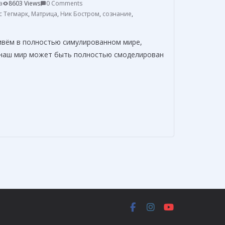
т
a
8603 Views
0 Comments
ь
с Тегмарк
,
Матрица
,
Ник Бостром
,
сознание
,
ивём в полностью симулированном мире,
, наш мир может быть полностью смоделирован
О
т
п
р
а
в
и
т
ь