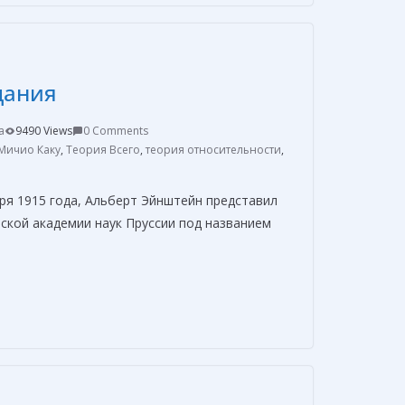
р
а
в
дания
и
т
a
9490 Views
0 Comments
ь
Мичио Каку
,
Теория Всего
,
теория относительности
,
бря 1915 года, Альберт Эйнштейн представил
ской академии наук Пруссии под названием
О
т
п
р
а