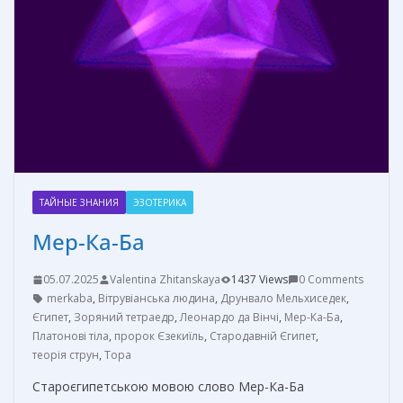
ТАЙНЫЕ ЗНАНИЯ
ЭЗОТЕРИКА
Мер-Ка-Ба
05.07.2025
Valentina Zhitanskaya
1437 Views
0 Comments
merkaba
,
Вітрувіанська людина
,
Друнвало Мельхиседек
,
Єгипет
,
Зоряний тетраедр
,
Леонардо да Вінчі
,
Мер-Ка-Ба
,
Платонові тіла
,
пророк Єзекиїль
,
Стародавній Єгипет
,
теорія струн
,
Тора
Староєгипетською мовою слово Мер-Ка-Ба