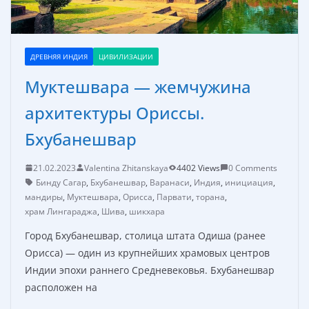
ДРЕВНЯЯ ИНДИЯ
ЦИВИЛИЗАЦИИ
Муктешвара — жемчужина
архитектуры Ориссы.
Бхубанешвар
21.02.2023
Valentina Zhitanskaya
4402 Views
0 Comments
Бинду Сагар
,
Бхубанешвар
,
Варанаси
,
Индия
,
инициация
,
мандиры
,
Муктешвара
,
Орисса
,
Парвати
,
торана
,
храм Лингараджа
,
Шива
,
шикхара
Город Бхубанешвар, столица штата Одиша (ранее
Орисса) — один из крупнейших храмовых центров
Индии эпохи раннего Средневековья. Бхубанешвар
расположен на