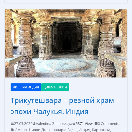
b
e
e
er
р
o
st
n
а
o
g
в
k
er
и
т
ь
ДРЕВНЯЯ ИНДИЯ
ЦИВИЛИЗАЦИИ
Трикутешвара – резной храм
эпохи Чалукья. Индия
27.03.2020
Valentina Zhitanskaya
5371 Views
0 Comments
Амара Шилпи Джаканачари
,
Гадаг
,
Индия
,
Карнатака
,