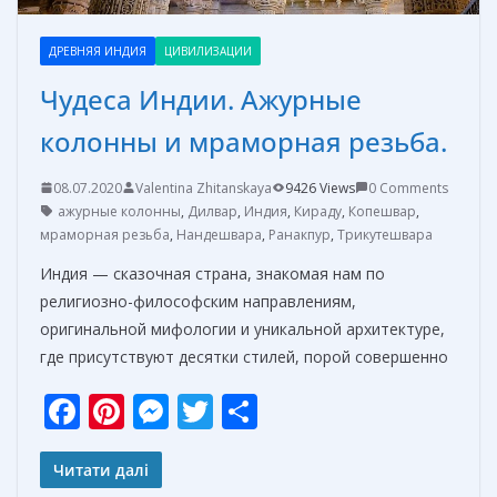
ДРЕВНЯЯ ИНДИЯ
ЦИВИЛИЗАЦИИ
Чудеса Индии. Ажурные
колонны и мраморная резьба.
08.07.2020
Valentina Zhitanskaya
9426 Views
0 Comments
ажурные колонны
,
Дилвар
,
Индия
,
Кираду
,
Копешвар
,
мраморная резьба
,
Нандешвара
,
Ранакпур
,
Трикутешвара
Индия — сказочная страна, знакомая нам по
религиозно-философским направлениям,
оригинальной мифологии и уникальной архитектуре,
где присутствуют десятки стилей, порой совершенно
F
Pi
M
T
О
ac
nt
e
w
т
e
er
ss
itt
п
Читати далі