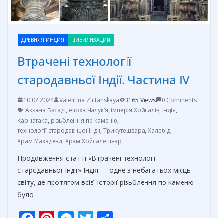
ДРЕВНЯЯ ИНДИЯ
ЦИВИЛИЗАЦИИ
Втрачені технології
стародавньої Індії. Частина IV
10.02.2024
Valentina Zhitanskaya
3165 Views
0 Comments
Аккана Басаді
,
епоха Чалук’я
,
імперія Хойсалів
,
Індія
,
Карнатака
,
різьблення по каменю
,
технології стародавньої Індії
,
Трикутешвара
,
Халебід
,
Храм Махадеви
,
Храм Хойсалешвар
Продовження статті «Втрачені технології
стародавньої Індії» Індія — одне з небагатьох місць
світу, де протягом всієї історії різьблення по каменю
було