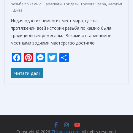
резьба по камню
,
Сарасвати
,
Тридеви
,
Трикутешвара
,
Чалукья
,
Шива
Индия одно из немногих мест мира, где на
протяжении всей истории резьба по камню была
традиционным ремеслом. Веками оттачиваемое
местными зодчими мастерство достигло
F
Pi
M
T
О
ac
nt
e
w
т
e
er
ss
itt
п
Читати далі
b
e
e
er
р
o
st
n
а
o
g
в
k
er
и
т
Copyright © 2026
Zhitanska.com
. All rights reserved.