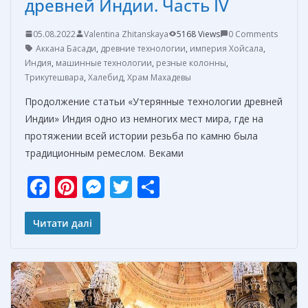
древней Индии. Часть IV
05.08.2022
Valentina Zhitanskaya
5168 Views
0 Comments
Аккана Басади
,
древние технологии
,
империя Хойсала
,
Индия
,
машинные технологии
,
резные колонны
,
Трикутешвара
,
Халебид
,
Храм Махадевы
Продолжение статьи «Утерянные технологии древней
Индии» Индия одно из немногих мест мира, где на
протяжении всей истории резьба по камню была
традиционным ремеслом. Веками
F
Pi
M
T
О
ac
nt
e
w
т
e
er
ss
itt
п
Читати далі
b
e
e
er
р
o
st
n
а
o
g
в