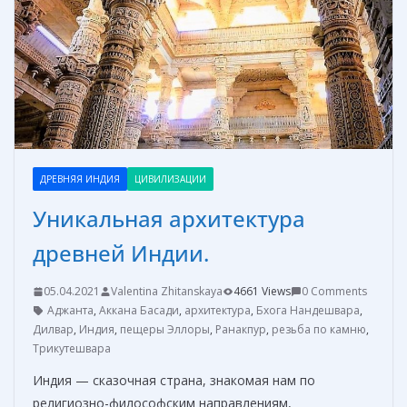
k
er
и
т
ь
ДРЕВНЯЯ ИНДИЯ
ЦИВИЛИЗАЦИИ
Уникальная архитектура
древней Индии.
05.04.2021
Valentina Zhitanskaya
4661 Views
0 Comments
Аджанта
,
Аккана Басади
,
архитектура
,
Бхога Нандешвара
,
Дилвар
,
Индия
,
пещеры Эллоры
,
Ранакпур
,
резьба по камню
,
Трикутешвара
Индия — сказочная страна, знакомая нам по
религиозно-философским направлениям,