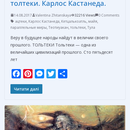
толтеки. Карлос Кастанеда.
14.08.2017
Valentina Zhitanskaya
32216 Views
0 Comments
ацтеки
,
Карлос Кастанеда
,
Кетцалькоатль
,
майя
,
параллельные миры
,
Теотиуакан
,
тольтеки
,
Тула
Веру в будущее народы найдут в величии своего
прошлого. ТОЛЬТЕКИ Тольтеки — одна из
величайших цивилизаций прошлого. Сто пятьдесят
лет
F
Pi
M
T
О
ac
nt
e
w
т
e
er
ss
itt
п
Читати далі
b
e
e
er
р
o
st
n
а
o
g
в
k
er
и