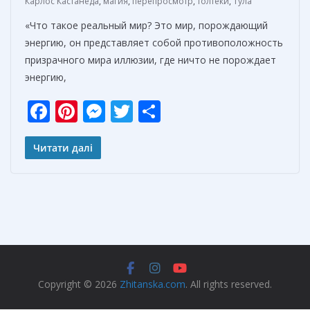
Карлос Кастанеда
,
магия
,
перепросмотр
,
толтеки
,
Тула
«Что такое реальный мир? Это мир, порождающий
энергию, он представляет собой противоположность
призрачного мира иллюзии, где ничто не порождает
энергию,
F
Pi
M
T
О
ac
nt
e
w
т
e
er
ss
itt
п
Читати далі
b
e
e
er
р
o
st
n
а
o
g
в
k
er
и
т
ь
Copyright © 2026
Zhitanska.com
. All rights reserved.