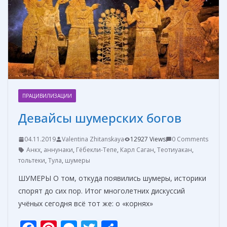
k
er
и
т
ь
ПРАЦИВИЛИЗАЦИИ
Девайсы шумерских богов
04.11.2019
Valentina Zhitanskaya
12927 Views
0 Comments
Анкх
,
аннунаки
,
Гёбекли-Тепе
,
Карл Саган
,
Теотиуакан
,
тольтеки
,
Тула
,
шумеры
ШУМЕРЫ О том, откуда появились шумеры, историки
спорят до сих пор. Итог многолетних дискуссий
учёных сегодня всё тот же: о «корнях»