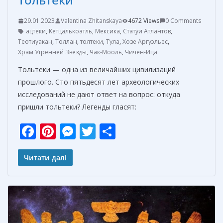
29.01.2023
Valentina Zhitanskaya
4672 Views
0 Comments
ацтеки
,
Кетцалькоатль
,
Мексика
,
Статуи Атлантов
,
Теотиуакан
,
Толлан
,
толтеки
,
Тула
,
Хозе Аргуэльес
,
Храм Утренней Звезды
,
Чак-Мооль
,
Чичен-Ица
Тольтеки — одна из величайших цивилизаций
прошлого. Сто пятьдесят лет археологических
исследований не дают ответ на вопрос: откуда
пришли тольтеки? Легенды гласят:
F
Pi
M
T
О
ac
nt
e
w
т
e
er
ss
itt
п
Читати далі
b
e
e
er
р
o
st
n
а
o
g
в