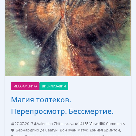
т
ь
МЕСОАМЕРИКА
ЦИВИЛИЗАЦИИ
Магия толтеков.
Перепросмотр. Бессмертие.
27.07.2017
Valentina Zhitanskaya
14165 Views
0 Comments
Бернардино де Саагун
,
Дон Хуан Матус
,
Дэниэл Бринтон
,