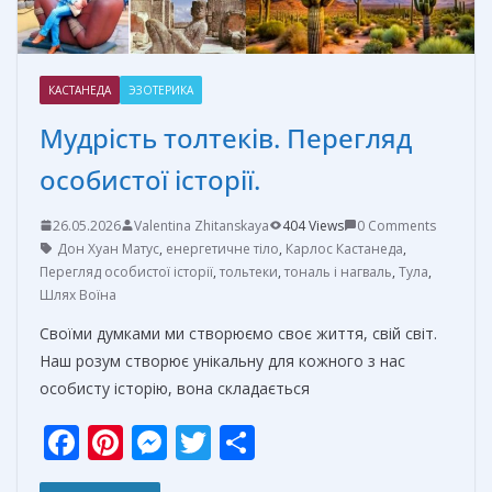
КАСТАНЕДА
ЭЗОТЕРИКА
Мудрість толтеків. Перегляд
особистої історії.
26.05.2026
Valentina Zhitanskaya
404 Views
0 Comments
Дон Хуан Матус
,
енергетичне тіло
,
Карлос Кастанеда
,
Перегляд особистої історії
,
тольтеки
,
тональ і нагваль
,
Тула
,
Шлях Воїна
Своїми думками ми створюємо своє життя, свій світ.
Наш розум створює унікальну для кожного з нас
особисту історію, вона складається
F
Pi
M
T
О
ac
nt
e
w
т