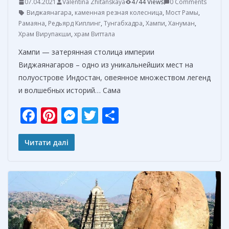
07.04.2021
Valentina Zhitanskaya
4744 Views
0 Comments
Виджаянагара
,
каменная резная колесница
,
Мост Рамы
,
Рамаяна
,
Редьярд Киплинг
,
Тунгабхадра
,
Хампи
,
Хануман
,
Храм Вирупакши
,
храм Виттала
Хампи — затерянная столица империи
Виджаянагаров – одно из уникальнейших мест на
полуострове Индостан, овеянное множеством легенд
и волшебных историй… Сама
F
Pi
M
T
О
ac
nt
e
w
т
e
er
ss
itt
п
Читати далі
b
e
e
er
р
o
st
n
а
o
g
в
k
er
и