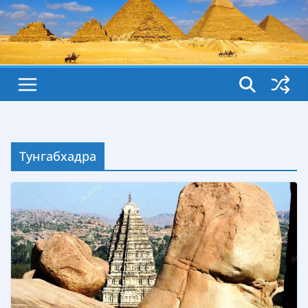
Тунгабхадра