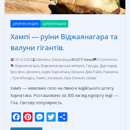
ДРЕВНЯЯ ИНДИЯ
ЦИВИЛИЗАЦИИ
Хампі — руїни Віджаянагара та
валуни гігантів.
19.10.2024
Valentina Zhitanskaya
2073 Views
0 Comments
Віджаянагара
,
Віджаянагарська імперія
,
Гаруда
,
Дургададі
,
Еріх фон Денікен
,
Індія
,
Карнатака
,
Крішна Діва Райя
,
Рамаяна
,
Тунгабхадра
,
Хампі
,
Хануман
,
Хіре Бенкал
,
Шива
Хампі — невелике село на півночі індійського штату
Карнатака. Розташовано за 300 км від курорту Індії —
Гоа. Світову популярність
F
Pi
M
T
О
ac
nt
e
w
т