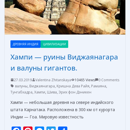
т
ь
ДРЕВНЯЯ ИНДИЯ
ЦИВИЛИЗАЦИИ
Хампи — руины Виджаянагара
и валуны гигантов.
27.03.2019
Valentina Zhitanskaya
10465 Views
0 Comments
валуны
,
Виджаянагара
,
Кришна Дева Райя
,
Рамаяна
,
Тунгабхадра
,
Хампи
,
Шива
,
Эрих фон Дэникен
Хампи — небольшая деревня на севере индийского
штата Карнатака. Расположена в 300 км от курорта
Индии — Гоа. Мировую известность