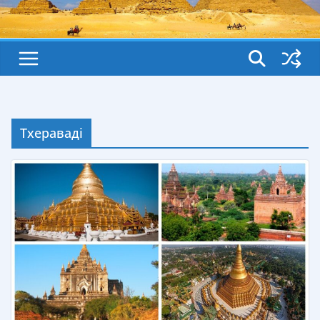
Тхераваді