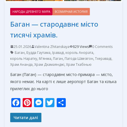
НАРОДЫ ДРЕВНЕГО МИРА
ВСЕМИРНАЯ ИСТОРИЯ
Баган — стародавнє місто
тисячі храмів.
25.01.2026
Valentina Zhitanskaya
829 Views
0 Comments
Баган
,
Будда Гаутама
,
Іраваді
,
король Анората
,
король Наратху
,
М'янма
,
Паган
,
Пагода Швезігон
,
Тхераваді
,
Храм Ананда
,
Храм Дхамаянджі
,
Храм Тхабінью
Баган (Паган) — стародавнє місто-примара — місто,
якого немає. На карті є лише аеропорт Баган та кілька
прилеглих до нього
F
Pi
M
T
О
ac
nt
e
w
т
e
er
ss
itt
п
Читати далі