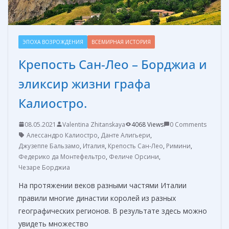
ЭПОХА ВОЗРОЖДЕНИЯ
ВСЕМИРНАЯ ИСТОРИЯ
Крепость Сан-Лео – Борджиа и
эликсир жизни графа
Калиостро.
08.05.2021
Valentina Zhitanskaya
4068 Views
0 Comments
Алессандро Калиостро
,
Данте Алигьери
,
Джузеппе Бальзамо
,
Италия
,
Крепость Сан-Лео
,
Римини
,
Федерико да Монтефельтро
,
Феличе Орсини
,
Чезаре Борджиа
На протяжении веков разными частями Италии
правили многие династии королей из разных
географических регионов. В результате здесь можно
увидеть множество