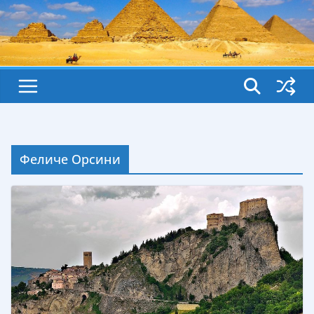
Феличе Орсини