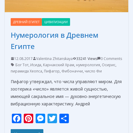
ДРЕВНИЙ ЕГИПЕТ
ЦИВИЛИЗАЦИИ
Нумерология в Древнем
Египте
12.08.2017
Valentina Zhitanskaya
33241 Views
0 Comments
Бог Тот
,
Исида
,
Карнакский Храм
,
нумерология
,
Осирис
,
пирамида Хеопса
,
Пифагор
,
Фибоначчи
,
число Фи
Пифагор утверждал, что числа управляют миром. Для
эзотерика «число» является живой сущностью,
имеющей сакральное имя — духовно-энергетическую
вибрационную характеристику. Андрей
F
Pi
M
T
О
ac
nt
e
w
т