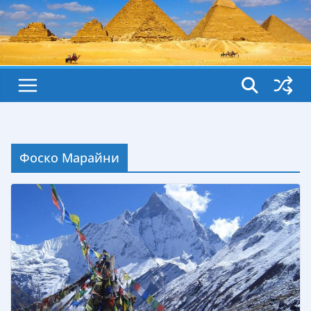
Фоско Марайни