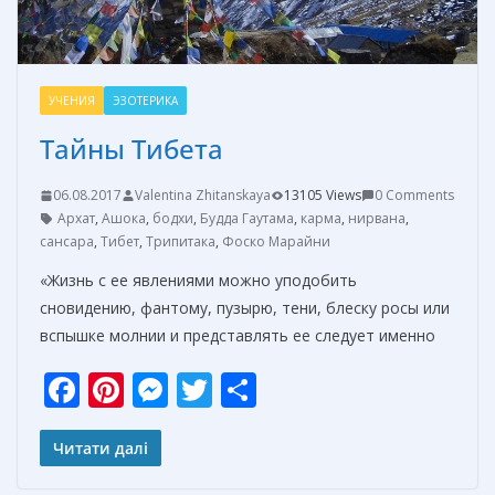
УЧЕНИЯ
ЭЗОТЕРИКА
Тайны Тибета
06.08.2017
Valentina Zhitanskaya
13105 Views
0 Comments
Архат
,
Ашока
,
бодхи
,
Будда Гаутама
,
карма
,
нирвана
,
сансара
,
Тибет
,
Трипитака
,
Фоско Марайни
«Жизнь с ее явлениями можно уподобить
сновидению, фантому, пузырю, тени, блеску росы или
вспышке молнии и представлять ее следует именно
F
Pi
M
T
О
ac
nt
e
w
т
e
er
ss
itt
п
Читати далі