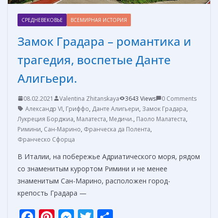
СРЕДНЕВЕКОВЬЕ
ВСЕМИРНАЯ ИСТОРИЯ
Замок Градара – романтика и
трагедия, воспетые Данте
Алигьери.
08.02.2021
Valentina Zhitanskaya
3643 Views
0 Comments
Александр VI
,
Гриффо
,
Данте Алигьери
,
Замок Градара
,
Лукреция Борджиа
,
Малатеста
,
Медичи.
,
Паоло Малатеста
,
Римини
,
Сан-Марино
,
Франческа да Полента
,
Франческо Сфорца
В Италии, на побережье Адриатического моря, рядом
со знаменитым курортом Римини и не менее
знаменитым Сан-Марино, расположен город-
крепость Градара —
F
Pi
M
T
О