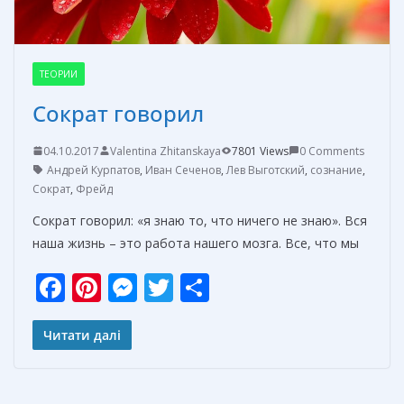
ТЕОРИИ
Сократ говорил
04.10.2017
Valentina Zhitanskaya
7801 Views
0 Comments
Андрей Курпатов
,
Иван Сеченов
,
Лев Выготский
,
сознание
,
Сократ
,
Фрейд
Сократ говорил: «я знаю то, что ничего не знаю». Вся
наша жизнь – это работа нашего мозга. Все, что мы
F
Pi
M
T
О
ac
nt
e
w
т
e
er
ss
itt
п
Читати далі
b
e
e
er
р
o
st
n
а