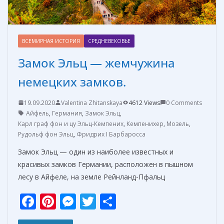
ВСЕМИРНАЯ ИСТОРИЯ
СРЕДНЕВЕКОВЬЕ
Замок Эльц — жемчужина
немецких замков.
19.09.2020
Valentina Zhitanskaya
4612 Views
0 Comments
Айфель
,
Германия
,
Замок Эльц
,
Карл граф фон и цу Эльц-Кемпених
,
Кемпенихер
,
Мозель
,
Рудольф фон Эльц
,
Фридрих I Барбаросса
Замок Эльц — один из наиболее известных и
красивых замков Германии, расположен в пышном
лесу в Айфеле, на земле Рейнланд-Пфальц
F
Pi
M
T
О
ac
nt
e
w
т