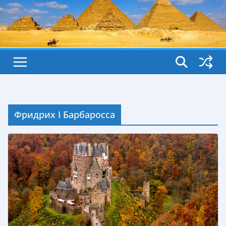
Фридрих I Барбаросса